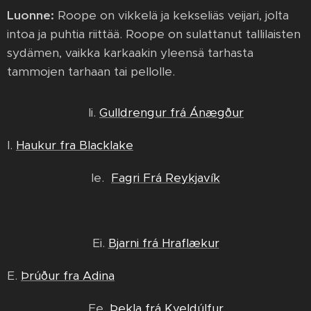
Luonne:
Roope
on vikkelä ja kekseliäs veijari, jolta
intoa ja puhtia riittää. Roope on sulattanut tallilaisten
sydämen, vaikka karkaakin yleensä tarhasta
tammojen tarhaan tai pellolle.
Ii.
Gulldrengur frá Ánægður
I.
Haukur fra Blacklake
Ie.
Fagri Frá Reykjavík
Ei.
Bjarni frá Hraflækur
E.
Þrúður fra Adina
Ee.
Þekla frá Kveldúlfur