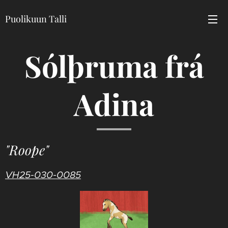
Puolikuun Talli
Sólþruma frá
Adina
"Roope"
VH25-030-0085