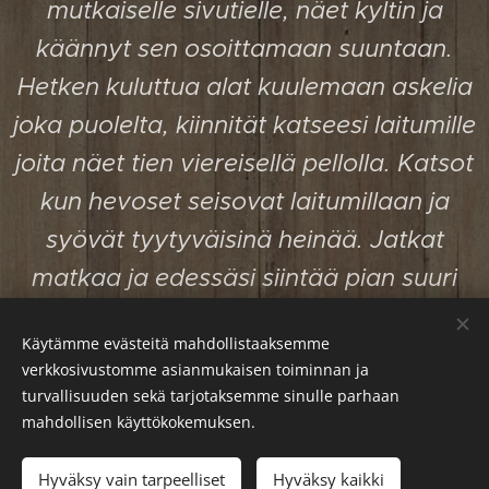
mutkaiselle sivutielle, näet kyltin ja
käännyt sen osoittamaan suuntaan.
Hetken kuluttua alat kuulemaan askelia
joka puolelta, kiinnität katseesi laitumille
joita näet tien viereisellä pellolla. Katsot
kun hevoset seisovat laitumillaan ja
syövät tyytyväisinä heinää. Jatkat
matkaa ja edessäsi siintää pian suuri
punainen rakennus, jonka ison etuoven
Käytämme evästeitä mahdollistaaksemme
yläpuolella on kyltti hevosesta ja
verkkosivustomme asianmukaisen toiminnan ja
puolikkaasta kuusta, se ei ole talo, se on
turvallisuuden sekä tarjotaksemme sinulle parhaan
mahdollisen käyttökokemuksen.
talli. Nyt ei ole erehdystäkään siitä
missä olet, olet saapunut Puolikuun
Hyväksy vain tarpeelliset
Hyväksy kaikki