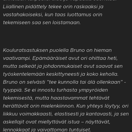
Liiallinen pidättely tekee orin raskaaksi ja
vastahakoiseksi, kun taas luottamus orin
tekemiseen saa sen loistamaan.
Kouluratsastuksen puolella Bruno on hieman
vaativampi. Epämääräiset avut ori ohittaa heti,
mutta selkeät ja johdonmukaiset avut saavat sen
työskentelemään keskittyneesti ja koko keholla.
Bruno on selvästi ”tee kunnolla tai älä ollenkaan” -
tyyppiä. Se ei innostu turhasta ympyröiden
tekemisestä, mutta haastavammat tehtävät
herättävät orin mielenkiinnon. Kun yhteys löytyy, ori
liikkuu voimakkaasti, elastisesti ja kantavasti, ja sen
askellajit ovat miellyttävät istua – näyttävät,
lennokkaat ja vaivattoman tuntuiset.