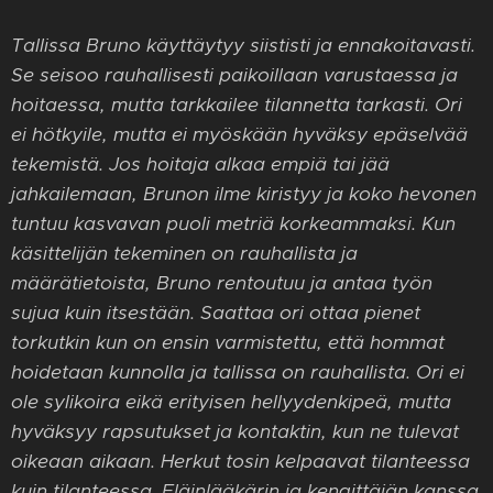
Tallissa Bruno käyttäytyy siististi ja ennakoitavasti.
Se seisoo rauhallisesti paikoillaan varustaessa ja
hoitaessa, mutta tarkkailee tilannetta tarkasti. Ori
ei hötkyile, mutta ei myöskään hyväksy epäselvää
tekemistä. Jos hoitaja alkaa empiä tai jää
jahkailemaan, Brunon ilme kiristyy ja koko hevonen
tuntuu kasvavan puoli metriä korkeammaksi. Kun
käsittelijän tekeminen on rauhallista ja
määrätietoista, Bruno rentoutuu ja antaa työn
sujua kuin itsestään. Saattaa ori ottaa pienet
torkutkin kun on ensin varmistettu, että hommat
hoidetaan kunnolla ja tallissa on rauhallista. Ori ei
ole sylikoira eikä erityisen hellyydenkipeä, mutta
hyväksyy rapsutukset ja kontaktin, kun ne tulevat
oikeaan aikaan. Herkut tosin kelpaavat tilanteessa
kuin tilanteessa. Eläinlääkärin ja kengittäjän kanssa