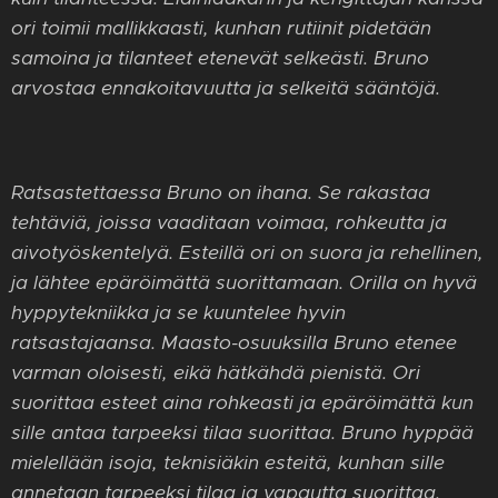
ori toimii mallikkaasti, kunhan rutiinit pidetään
samoina ja tilanteet etenevät selkeästi. Bruno
arvostaa ennakoitavuutta ja selkeitä sääntöjä.
Ratsastettaessa Bruno on ihana. Se rakastaa
tehtäviä, joissa vaaditaan voimaa, rohkeutta ja
aivotyöskentelyä. Esteillä ori on suora ja rehellinen,
ja lähtee epäröimättä suorittamaan. Orilla on hyvä
hyppytekniikka ja se kuuntelee hyvin
ratsastajaansa. Maasto-osuuksilla Bruno etenee
varman oloisesti, eikä hätkähdä pienistä. Ori
suorittaa esteet aina rohkeasti ja epäröimättä kun
sille antaa tarpeeksi tilaa suorittaa. Bruno hyppää
mielellään isoja, teknisiäkin esteitä, kunhan sille
annetaan tarpeeksi tilaa ja vapautta suorittaa.