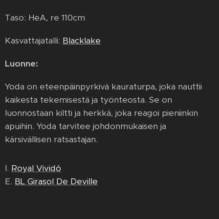
Taso: HeA, re 110cm
Kasvattajatalli:
Blacklake
Luonne:
Yoda on eteenpäinpyrkivä kauraturpa, joka nauttii
kaikesta tekemisestä ja työnteosta. Se on
luonnostaan kiltti ja herkkä, joka reagoi pieniinkin
apuihin. Yoda tarvitee johdonmukaisen ja
kärsivällisen ratsastajan.
I.
Royal Vividó
E.
BL Girasol De Deville